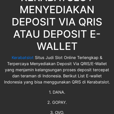
MENYEDIAKAN
DEPOSIT VIA QRIS
ATAU DEPOSIT E-
WALLET
Kerabatslot
Situs Judi Slot Online Terlengkap &
Terpercaya Menyediakan Deposit Via QRIS/E-Wallet
yang menjamin kelangsungan proses deposit tercepat
dan teraman di Indonesia. Berikut List E-wallet
Indonesia yang bisa menggunakan QRIS di Kerabatslot.
1. DANA.
2. GOPAY.
3. OVO.