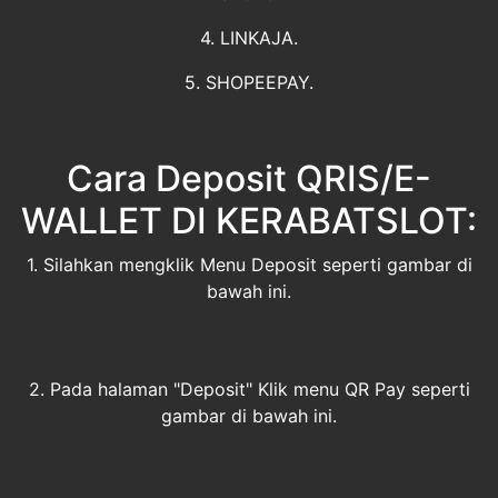
4. LINKAJA.
5. SHOPEEPAY.
Cara Deposit QRIS/E-
WALLET DI KERABATSLOT:
1. Silahkan mengklik Menu Deposit seperti gambar di
bawah ini.
2. Pada halaman "Deposit" Klik menu QR Pay seperti
gambar di bawah ini.