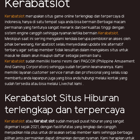
Kerabatslot
Kerabatslot
merupakan situs game online terlengkap dan terpercaya di
indonesia, hanya di satu tempat saja anda bisa bermain Berbagai macam
permainan yang tentunya sangat menarik dan berkualitas tinggi dengan
sistem engine canggih sehingga nyaman ketika bermain
Kerabatslot.
Meskipun saat ini sering mengalami kendala berupa pemblokiran akses oleh
pihak berwenang, Kerabatslot selalu menyediakan update link alternatif
terbaru agar setiap member tidak kesulitan dalam mengakses situs untuk
masuk ke dalam akun maupun daftar sebagai pemain baru.
Kerabatslot
sudah memiliki lisensi resmi dari PAGCOR (Philippine Amusement
And Gaming Corporation) sehingga sudah terjamin keamanannya. Kami
memiliki layanan customer service ramah dan profesional yang selalu siap
membantu anda kapanpun juga yang bisa anda hubungi melalui kontak yang
sudah tersedia atau bisa melalui Livechat kami .
Kerabatslot Situs Hiburan
terlengkap dan terpercaya
Kerabatslot
atau
Kerabat slot
sudah menjadi pusat hiburan yang sangat
digemari sejak 2021, dengan fasilifafatas yang lengkap dan canggih
menjadikan nilai plus untuk dirasakan setiap member kami sehingga berbagai
pilihan jenis permainkan dapat dimainkan dengan nyaman. Kami harapkan untuk