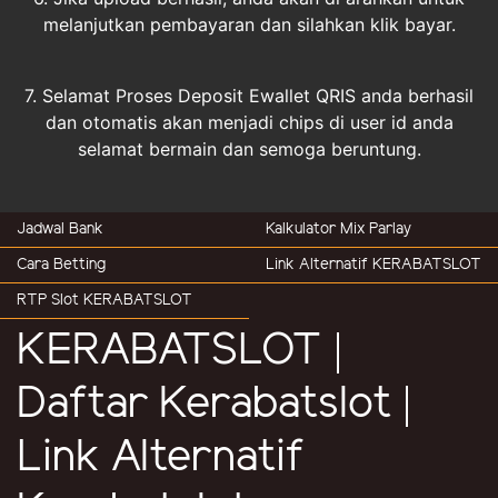
melanjutkan pembayaran dan silahkan klik bayar.
7. Selamat Proses Deposit Ewallet QRIS anda berhasil
dan otomatis akan menjadi chips di user id anda
selamat bermain dan semoga beruntung.
Jadwal Bank
Kalkulator Mix Parlay
Cara Betting
Link Alternatif KERABATSLOT
RTP Slot KERABATSLOT
KERABATSLOT |
Daftar Kerabatslot |
Link Alternatif