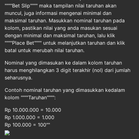
""""Bet Slip"""" maka tampilan nilai taruhan akan
muncul, juga informasi mengenai minimal dan
maksimal taruhan. Masukkan nominal taruhan pada
kolom, pastikan nilai yang anda masukan sesuai
dengan minimal dan maksimal taruhan, lalu klik
""""Place Bet"""" untuk melanjutkan taruhan dan klik
batal untuk merubah nilai taruhan.
Nominal yang dimasukan ke dalam kolom taruhan
harus menghilangkan 3 digit terakhir (nol) dari jumlah
seharusnya.
Contoh nominal taruhan yang dimasukkan kedalam
kolom """"Taruhan"""":
Rp 10.000.000 = 10.000
Rp 1.000.000 = 1.000
Rp 100.000 = 100""