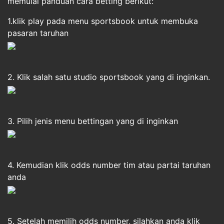
memulai panduan cara betting berikut:
1.klik play pada menu sportsbook untuk membuka
pasaran taruhan
2. Klik salah satu studio sportsbook yang di inginkan.
3. Pilih jenis menu bettingan yang di inginkan
4. Kemudian klik odds number tim atau partai taruhan
anda
5. Setelah memilih odds number, silahkan anda klik